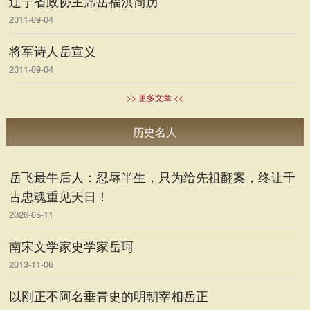
辽宁省政协主席岳福洪简历
2011-09-04
将军诗人岳宣义
2011-09-04
>> 更多文章 <<
历史名人
岳飞最牛后人：忍辱半生，只为给先祖翻案，终让千
古忠魂重见天日！
2026-05-11
南宋文学家史学家岳珂
2013-11-06
以刚正不阿名垂青史的明朝宰相岳正