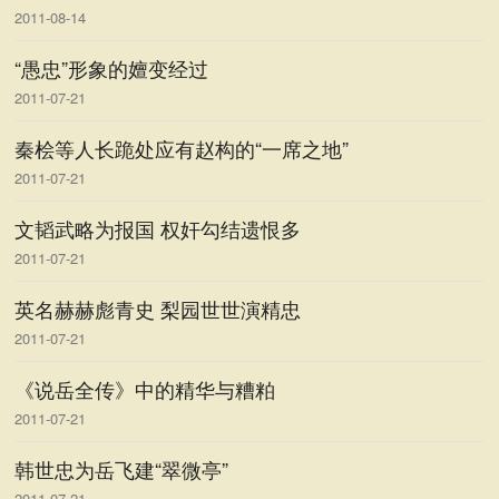
2011-08-14
“愚忠”形象的嬗变经过
2011-07-21
秦桧等人长跪处应有赵构的“一席之地”
2011-07-21
文韬武略为报国 权奸勾结遗恨多
2011-07-21
英名赫赫彪青史 梨园世世演精忠
2011-07-21
《说岳全传》中的精华与糟粕
2011-07-21
韩世忠为岳飞建“翠微亭”
2011-07-21