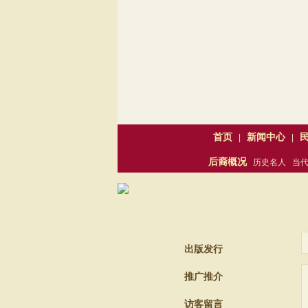
首页
新闻中心
|
|
后裔概况
历史名人
当
精忠
出版发行
推广推介
访客留言