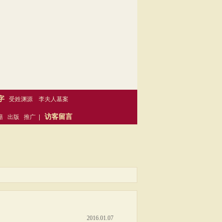
字
受姓渊源
李夫人墓案
访客留言
籍
出版
推广
|
2016.01.07