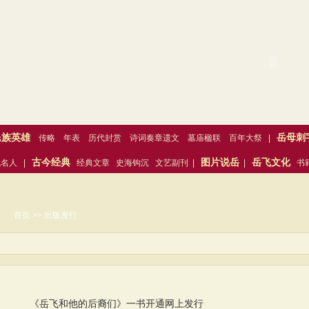
精忠门第网
民族英雄
岳母刺
传略
年表
历代封赏
诗词奏章遗文
墓庙楹联
百年大祭
|
古今经典
图片说岳
岳飞文化
代名人
|
经典文章
史海钩沉
文艺副刊
|
|
书
门第
首页 >> 出版发行
《岳飞和他的后裔们》一书开通网上发行