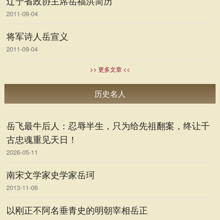
辽宁省政协主席岳福洪简历
2011-09-04
将军诗人岳宣义
2011-09-04
>> 更多文章 <<
历史名人
岳飞最牛后人：忍辱半生，只为给先祖翻案，终让千
古忠魂重见天日！
2026-05-11
南宋文学家史学家岳珂
2013-11-06
以刚正不阿名垂青史的明朝宰相岳正