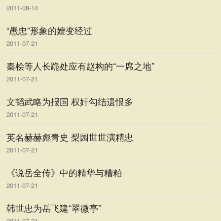
2011-08-14
“愚忠”形象的嬗变经过
2011-07-21
秦桧等人长跪处应有赵构的“一席之地”
2011-07-21
文韬武略为报国 权奸勾结遗恨多
2011-07-21
英名赫赫彪青史 梨园世世演精忠
2011-07-21
《说岳全传》中的精华与糟粕
2011-07-21
韩世忠为岳飞建“翠微亭”
2011-07-21