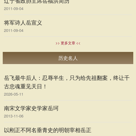
辽宁省政协主席岳福洪简历
2011-09-04
将军诗人岳宣义
2011-09-04
>> 更多文章 <<
历史名人
岳飞最牛后人：忍辱半生，只为给先祖翻案，终让千
古忠魂重见天日！
2026-05-11
南宋文学家史学家岳珂
2013-11-06
以刚正不阿名垂青史的明朝宰相岳正