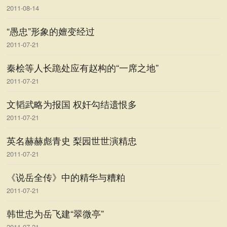
2011-08-14
“愚忠”形象的嬗变经过
2011-07-21
秦桧等人长跪处应有赵构的“一席之地”
2011-07-21
文韬武略为报国 权奸勾结遗恨多
2011-07-21
英名赫赫彪青史 梨园世世演精忠
2011-07-21
《说岳全传》中的精华与糟粕
2011-07-21
韩世忠为岳飞建“翠微亭”
2011-07-21