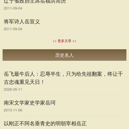
辽宁省政协主席岳福洪简历
2011-09-04
将军诗人岳宣义
2011-09-04
>> 更多文章 <<
历史名人
岳飞最牛后人：忍辱半生，只为给先祖翻案，终让千
古忠魂重见天日！
2026-05-11
南宋文学家史学家岳珂
2013-11-06
以刚正不阿名垂青史的明朝宰相岳正