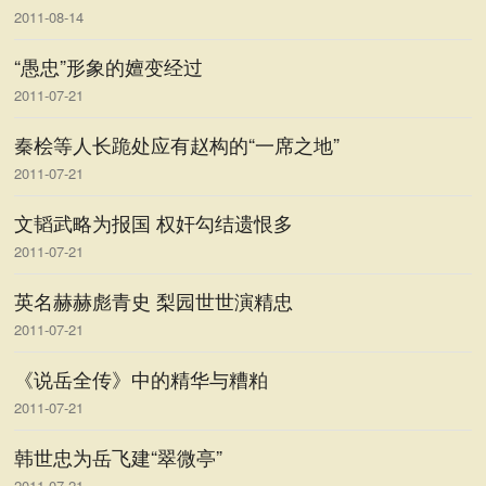
2011-08-14
“愚忠”形象的嬗变经过
2011-07-21
秦桧等人长跪处应有赵构的“一席之地”
2011-07-21
文韬武略为报国 权奸勾结遗恨多
2011-07-21
英名赫赫彪青史 梨园世世演精忠
2011-07-21
《说岳全传》中的精华与糟粕
2011-07-21
韩世忠为岳飞建“翠微亭”
2011-07-21