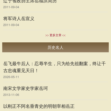
辽宁省政协主席岳福洪简历
2011-09-04
将军诗人岳宣义
2011-09-04
>> 更多文章 <<
历史名人
岳飞最牛后人：忍辱半生，只为给先祖翻案，终让千
古忠魂重见天日！
2026-05-11
南宋文学家史学家岳珂
2013-11-06
以刚正不阿名垂青史的明朝宰相岳正