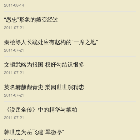
2011-08-14
“愚忠”形象的嬗变经过
2011-07-21
秦桧等人长跪处应有赵构的“一席之地”
2011-07-21
文韬武略为报国 权奸勾结遗恨多
2011-07-21
英名赫赫彪青史 梨园世世演精忠
2011-07-21
《说岳全传》中的精华与糟粕
2011-07-21
韩世忠为岳飞建“翠微亭”
2011-07-21